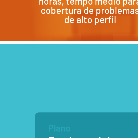
horas, tempo médio par
cobertura de problema
de alto perfil
Plano