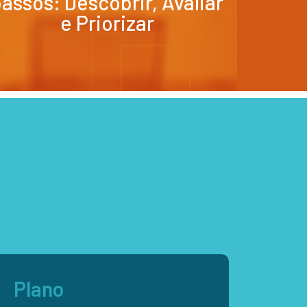
assos: Descobrir, Avaliar
e Priorizar
Plano