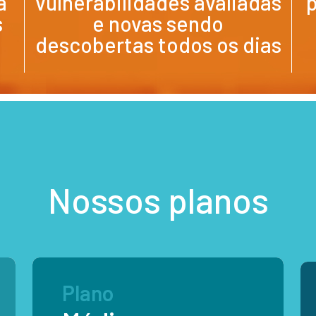
a
vulnerabilidades avaliadas
p
s
e novas sendo
descobertas todos os dias
Nossos planos
Plano